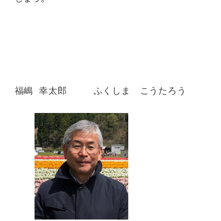
福嶋 幸太郎　   ふくしま　こうたろう